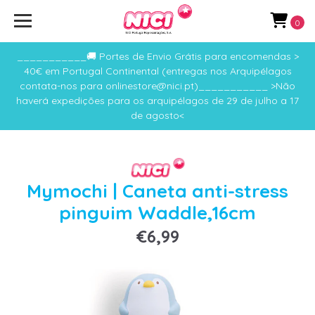
0
___________🚚 Portes de Envio Grátis para encomendas >
40€ em Portugal Continental (entregas nos Arquipélagos
contata-nos para onlinestore@nici.pt)___________ >Não
haverá expedições para os arquipélagos de 29 de julho a 17
de agosto<
Mymochi | Caneta anti-stress
pinguim Waddle,16cm
€6,99