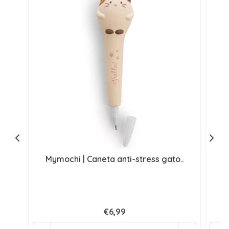
Mymochi | Caneta anti-stress gato..
M
€6,99