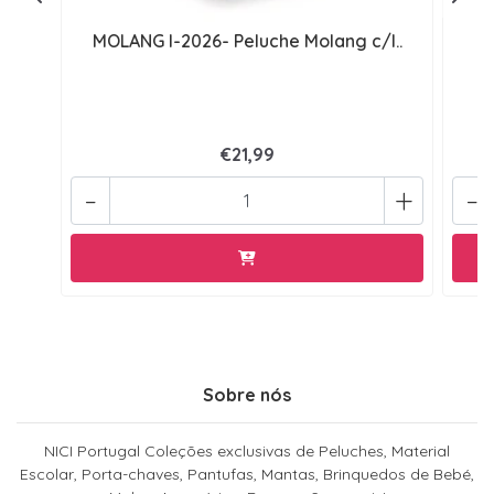
MOLANG I-2026- Peluche Molang c/l..
M
€21,99
-
+
-
Sobre nós
NICI Portugal Coleções exclusivas de Peluches, Material
Escolar, Porta-chaves, Pantufas, Mantas, Brinquedos de Bebé,