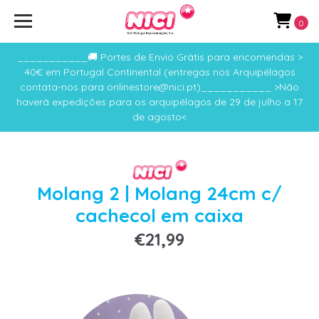
0
___________🚚 Portes de Envio Grátis para encomendas >
40€ em Portugal Continental (entregas nos Arquipélagos
contata-nos para onlinestore@nici.pt)___________ >Não
haverá expedições para os arquipélagos de 29 de julho a 17
de agosto<
Molang 2 | Molang 24cm c/
cachecol em caixa
€21,99