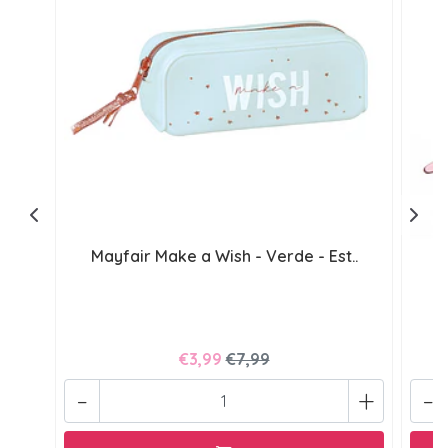
Mayfair Make a Wish - Verde - Est..
M
€3,99
€7,99
-
+
-