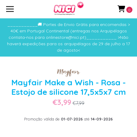
0
___________🚚 Portes de Envio Grátis para encomendas >
40€ em Portugal Continental (entregas nos Arquipélagos
contata-nos para onlinestore@nici.pt)___________ >Não
haverá expedições para os arquipélagos de 29 de julho a 17
de agosto<
Mayfair Make a Wish - Rosa -
Estojo de silicone 17,5x5x7 cm
€3,99
€7,99
Promoção válida de
01-07-2026
até
14-09-2026