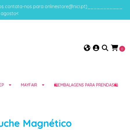
gos contata-nos para onlinestore@nici.pt)___________
e agosto<
0
EP
MAYFAIR
🛍️EMBALAGENS PARA PRENDAS🛍️
uche Magnético