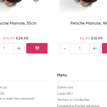
luche Mamute, 35cm
Peluche Mamute, 1
€14,99
€29,99
€6,99
€13,99
+
-
+
Menu
ci.pt
Sobre nós
 30
Lojas NICI
a rede fixa nacional
Termos e Condições
Entregas e Portes de envio