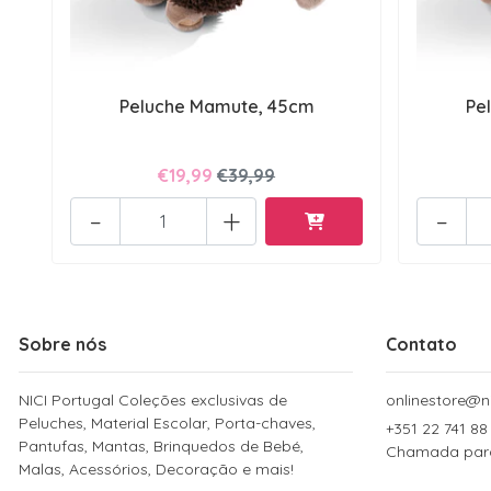
Peluche Mamute, 45cm
Pe
€19,99
€39,99
-
+
-
Sobre nós
Contato
NICI Portugal Coleções exclusivas de
onlinestore@ni
Peluches, Material Escolar, Porta-chaves,
+351 22 741 88
Pantufas, Mantas, Brinquedos de Bebé,
Chamada para 
Malas, Acessórios, Decoração e mais!