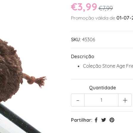
€3,99
€7,99
Promoção válida de
01-07-
SKU:
45306
Descrição
Coleção Stone Age Fri
Quantidade
-
+
Partilhar: