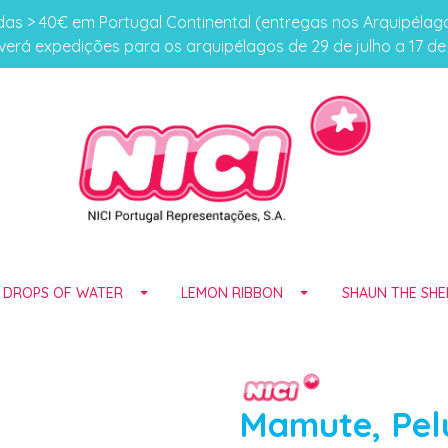
s > 40€ em Portugal Continental (entregas nos Arquipéla
erá expedições para os arquipélagos de 29 de julho a 17 d
E DROPS OF WATER
LEMON RIBBON
SHAUN THE SHE
Mamute, Pel