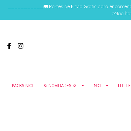
___________🚚 Portes de Envio Grátis para encomenda
>Não hav
PACKS NICI
💢 NOVIDADES 💢
NICI
LITTL