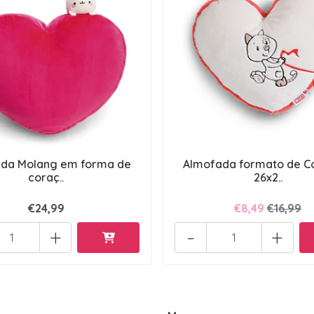
da Molang em forma de
Almofada formato de C
coraç..
26x2..
€24,99
€8,49
€16,99
+
-
+