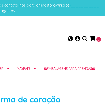
gos contata-nos para onlinestore@nici.pt)___________
e agosto<
0
EP
MAYFAIR
🛍️EMBALAGENS PARA PRENDAS🛍️
rma de coração