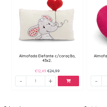
Almofada Elefante c/coração,
Almofa
43x2..
€12,49
€24,99
-
+
-