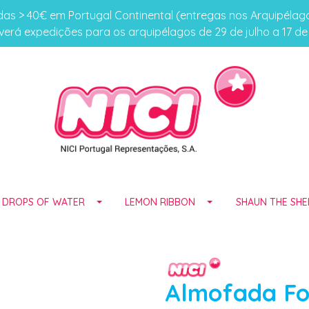
s > 40€ em Portugal Continental (entregas nos Arquipéla
erá expedições para os arquipélagos de 29 de julho a 17 d
E DROPS OF WATER
LEMON RIBBON
SHAUN THE SHE
Almofada Fo