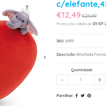
c/elefante,
€12,49
€24,99
Promoção válida de
01-07-
SKU:
61491
Descrição
Almofada Forma 
Quantidade
-
+
Partilhar: