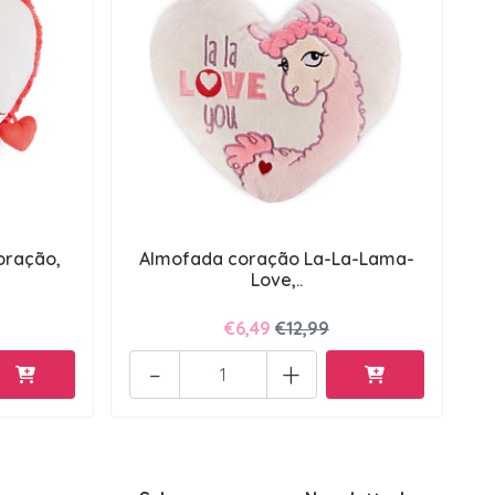
oração,
Almofada coração La-La-Lama-
Love,..
€6,49
€12,99
-
+