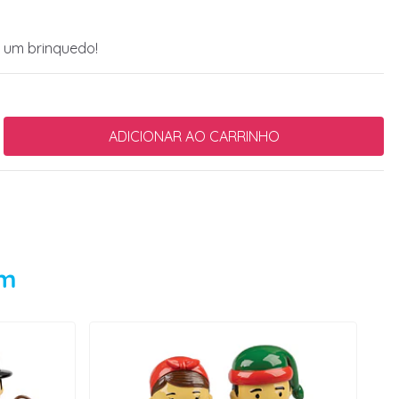
é um brinquedo!
em