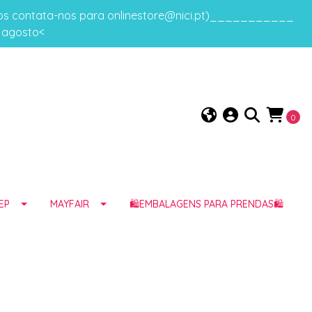
gos contata-nos para onlinestore@nici.pt)___________
e agosto<
0
EP
MAYFAIR
🛍️EMBALAGENS PARA PRENDAS🛍️