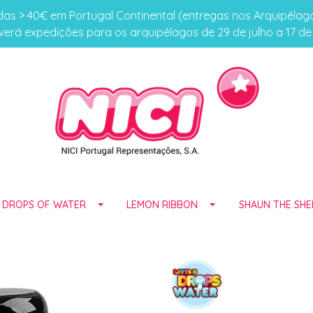
s > 40€ em Portugal Continental (entregas nos Arquipéla
erá expedições para os arquipélagos de 29 de julho a 17 d
E DROPS OF WATER
LEMON RIBBON
SHAUN THE SHE