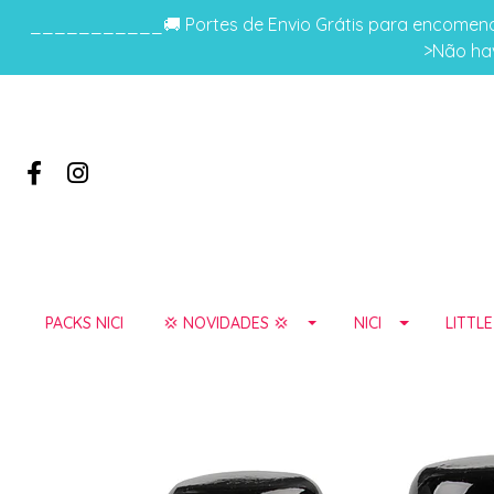
___________🚚 Portes de Envio Grátis para encomenda
>Não hav
PACKS NICI
💢 NOVIDADES 💢
NICI
LITTL