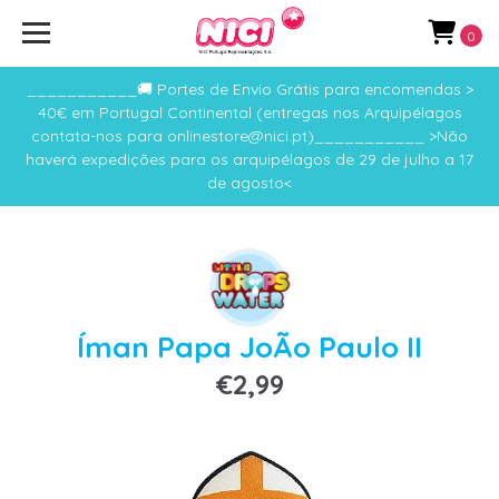
0
___________🚚 Portes de Envio Grátis para encomendas >
40€ em Portugal Continental (entregas nos Arquipélagos
contata-nos para onlinestore@nici.pt)___________ >Não
haverá expedições para os arquipélagos de 29 de julho a 17
de agosto<
Íman Papa JoÃo Paulo II
€2,99