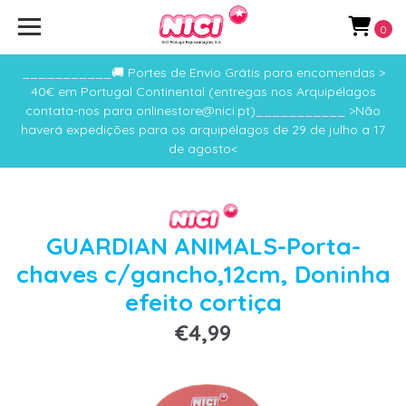
0
___________🚚 Portes de Envio Grátis para encomendas >
40€ em Portugal Continental (entregas nos Arquipélagos
contata-nos para onlinestore@nici.pt)___________ >Não
haverá expedições para os arquipélagos de 29 de julho a 17
de agosto<
GUARDIAN ANIMALS-Porta-
chaves c/gancho,12cm, Doninha
efeito cortiça
€4,99