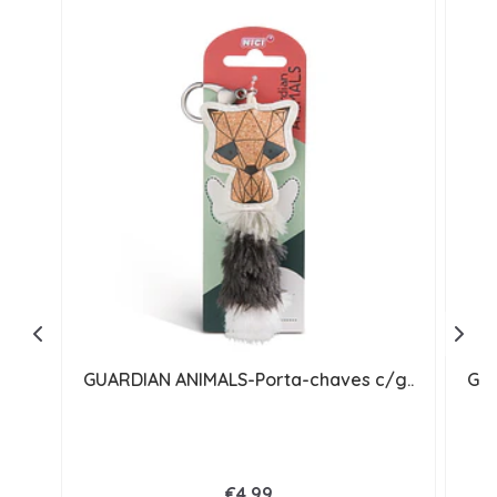
GUARDIAN ANIMALS-Porta-chaves c/g..
GUA
€4,99