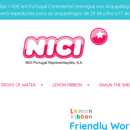
s > 40€ em Portugal Continental (entregas nos Arquipéla
erá expedições para os arquipélagos de 29 de julho a 17 d
E DROPS OF WATER
LEMON RIBBON
SHAUN THE SHE
Friendly Wor