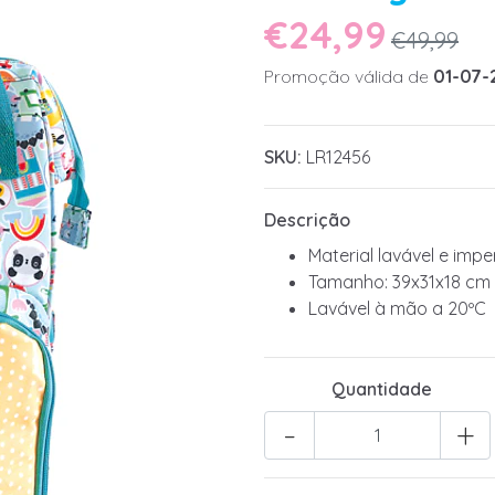
€24,99
€49,99
Promoção válida de
01-07-
SKU:
LR12456
Descrição
Material lavável e imp
Tamanho: 39x31x18 cm
Lavável à mão a 20ºC
Quantidade
-
+