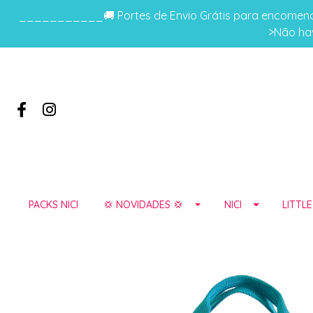
___________🚚 Portes de Envio Grátis para encomenda
>Não hav
PACKS NICI
💢 NOVIDADES 💢
NICI
LITTL