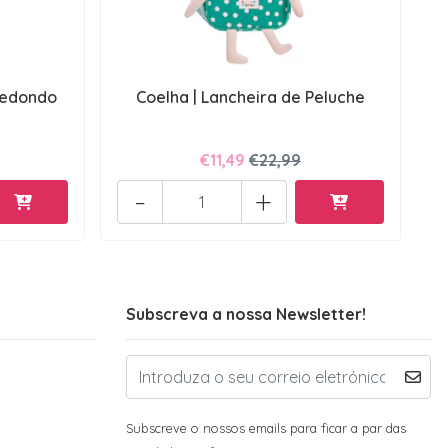
 Redondo
Coelha | Lancheira de Peluche
€11,49
€22,99
-
+
Subscreva a nossa Newsletter!
Subscreve o nossos emails para ficar a par das