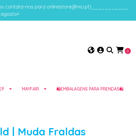
gos contata-nos para onlinestore@nici.pt)___________
e agosto<
0
EP
MAYFAIR
🛍️EMBALAGENS PARA PRENDAS🛍️
ld | Muda Fraldas