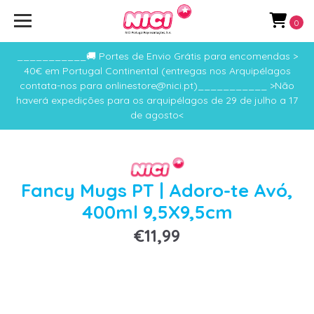
0
___________🚚 Portes de Envio Grátis para encomendas >
40€ em Portugal Continental (entregas nos Arquipélagos
contata-nos para onlinestore@nici.pt)___________ >Não
haverá expedições para os arquipélagos de 29 de julho a 17
de agosto<
Fancy Mugs PT | Adoro-te Avó,
400ml 9,5X9,5cm
€11,99