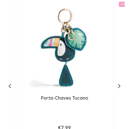
PROM
Porta-Chaves Tucano
E
€7,99