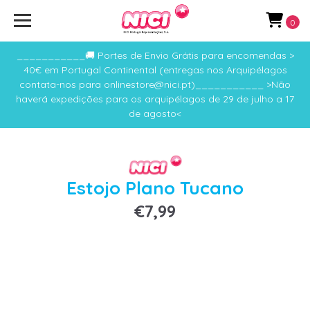
0
___________🚚 Portes de Envio Grátis para encomendas >
40€ em Portugal Continental (entregas nos Arquipélagos
contata-nos para onlinestore@nici.pt)___________ >Não
haverá expedições para os arquipélagos de 29 de julho a 17
de agosto<
Estojo Plano Tucano
€7,99