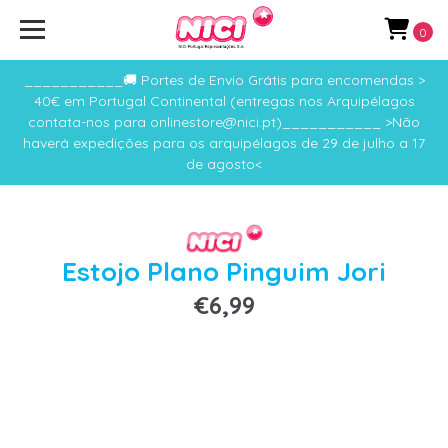
0
___________🚚 Portes de Envio Grátis para encomendas >
40€ em Portugal Continental (entregas nos Arquipélagos
contata-nos para onlinestore@nici.pt)___________ >Não
haverá expedições para os arquipélagos de 29 de julho a 17
de agosto<
Estojo Plano Pinguim Jori
€6,99