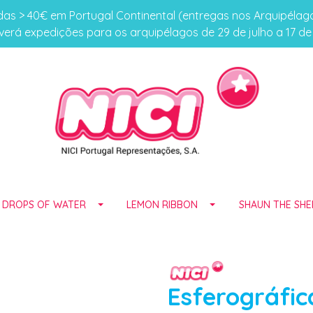
s > 40€ em Portugal Continental (entregas nos Arquipéla
erá expedições para os arquipélagos de 29 de julho a 17 d
E DROPS OF WATER
LEMON RIBBON
SHAUN THE SHE
Esferográfi