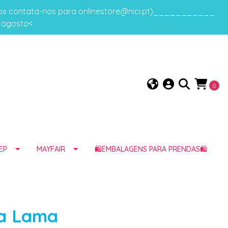
gos contata-nos para onlinestore@nici.pt)___________
e agosto<
0
EP
MAYFAIR
🛍️EMBALAGENS PARA PRENDAS🛍️
ca Lama