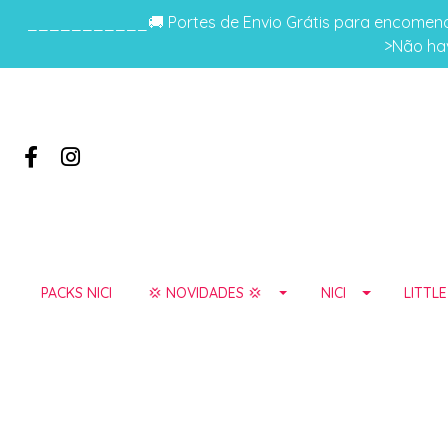
___________🚚 Portes de Envio Grátis para encomenda
>Não hav
PACKS NICI
💢 NOVIDADES 💢
NICI
LITTL