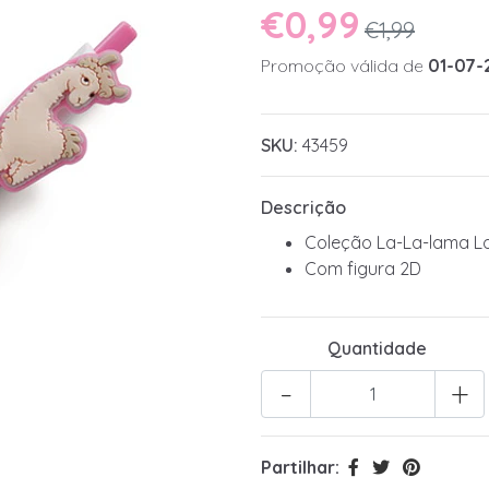
€0,99
€1,99
Promoção válida de
01-07-
SKU:
43459
Descrição
Coleção La-La-lama L
Com figura 2D
Quantidade
-
+
Partilhar: