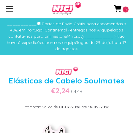
0
___________🚚 Portes de Envio Grátis para encomendas >
40€ em Portugal Continental (entregas nos Arquipélagos
contata-nos para onlinestore@nici.pt)___________ >Não
haverá expedições para os arquipélagos de 29 de julho a 17
de agosto<
Elásticos de Cabelo Soulmates
€2,24
€4,49
Promoção válida de
01-07-2026
até
14-09-2026