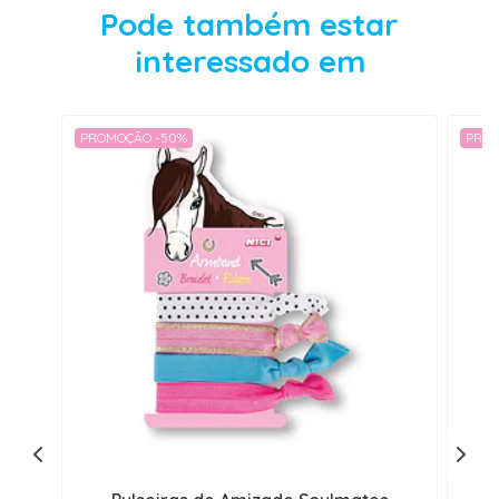
Pode também estar
interessado em
PROMOÇÃO -50%
PROM