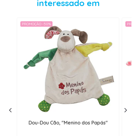
interessado em
PROMOÇÃO -50%
PROM
Dou-Dou Cão, "Menino dos Papás"
D