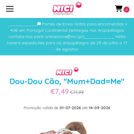
0
___________🚚 Portes de Envio Grátis para encomendas >
40€ em Portugal Continental (entregas nos Arquipélagos
contata-nos para onlinestore@nici.pt)___________ >Não
haverá expedições para os arquipélagos de 29 de julho a 17
de agosto<
Dou-Dou Cão, "Mum+Dad=Me"
€7,49
€14,99
Promoção válida de
01-07-2026
até
14-09-2026