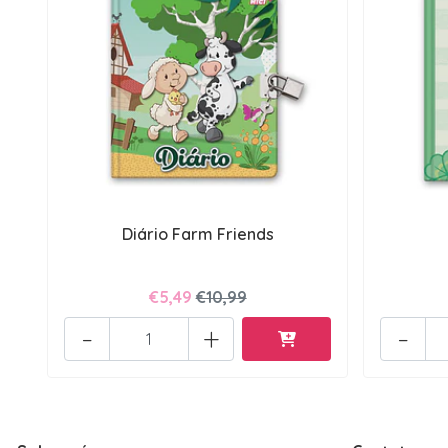
Diário Farm Friends
€5,49
€10,99
-
+
-