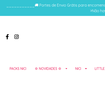
___________🚚 Portes de Envio Grátis para encomenda
>Não hav
PACKS NICI
💢 NOVIDADES 💢
NICI
LITTL