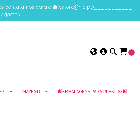
gos contata-nos para onlinestore@nici.pt)___________
e agosto<
0
EP
MAYFAIR
🛍️EMBALAGENS PARA PRENDAS🛍️