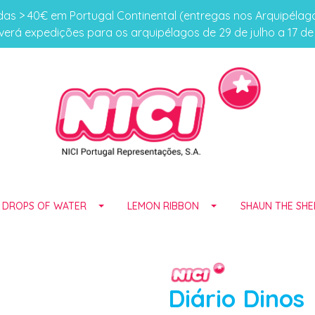
s > 40€ em Portugal Continental (entregas nos Arquipéla
erá expedições para os arquipélagos de 29 de julho a 17 d
E DROPS OF WATER
LEMON RIBBON
SHAUN THE SHE
Diário Dinos