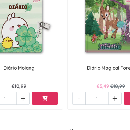
Diário Molang
Diário Magical For
€10,99
€5,49
€10,99
+
-
+