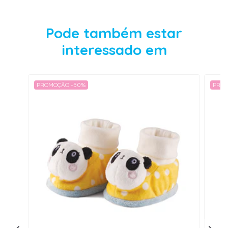
Pode também estar
interessado em
PROMOÇÃO -50%
PROM