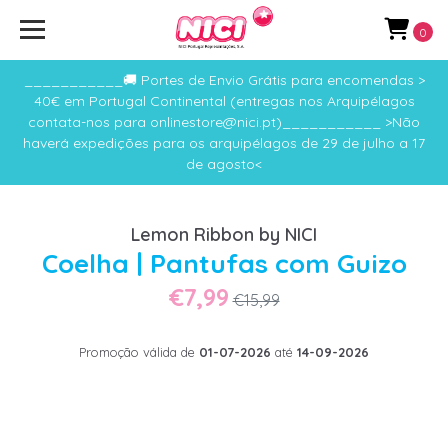
0
___________🚚 Portes de Envio Grátis para encomendas >
40€ em Portugal Continental (entregas nos Arquipélagos
contata-nos para onlinestore@nici.pt)___________ >Não
haverá expedições para os arquipélagos de 29 de julho a 17
de agosto<
Lemon Ribbon by NICI
Coelha | Pantufas com Guizo
€7,99
€15,99
Promoção válida de
01-07-2026
até
14-09-2026