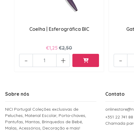
Coelha | Esferográfica BIC
Gat
€1,25
€2,50
-
+
-
Sobre nós
Contato
NICI Portugal Coleções exclusivas de
onlinestore@ni
Peluches, Material Escolar, Porta-chaves,
+351 22 741 88
Pantufas, Mantas, Brinquedos de Bebé,
Chamada para 
Malas, Acessórios, Decoração e mais!