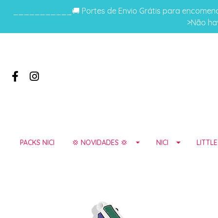
___________🚚 Portes de Envio Grátis para encomenda
>Não hav
PACKS NICI
💢 NOVIDADES 💢
NICI
LITTL