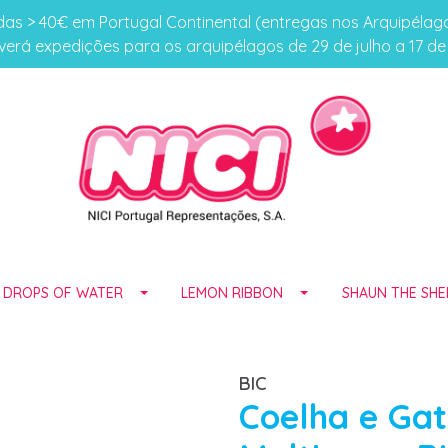
s > 40€ em Portugal Continental (entregas nos Arquipéla
erá expedições para os arquipélagos de 29 de julho a 17 d
E DROPS OF WATER
LEMON RIBBON
SHAUN THE SHE
BIC
Coelha e Gat