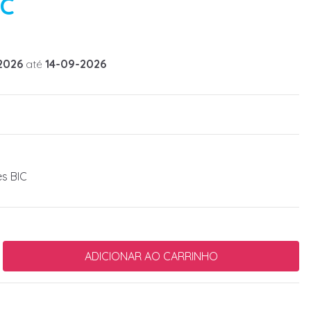
IC
2026
até
14-09-2026
es BIC