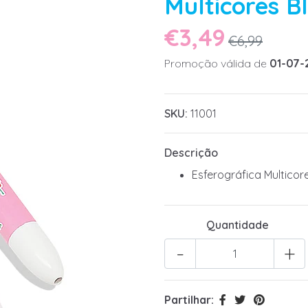
Multicores B
€3,49
€6,99
Promoção válida de
01-07-
SKU:
11001
Descrição
Esferográfica Multicor
Quantidade
-
+
Partilhar: