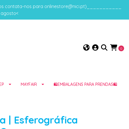
gos contata-nos para onlinestore@nici.pt)___________
e agosto<
0
EP
MAYFAIR
🛍️EMBALAGENS PARA PRENDAS🛍️
a | Esferográfica