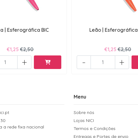
a | Esferográfica BIC
Leão | Esferográfica
€1,25
€2,50
€1,25
€2,50
+
-
+
Menu
ci.pt
Sobre nós
 30
Lojas NICI
a rede fixa nacional
Termos e Condições
Entregas e Portes de envio