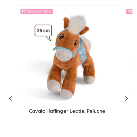
PROMOÇÃO -50%
PROM
Cavalo Haflinger Leotie, Peluche ..
C