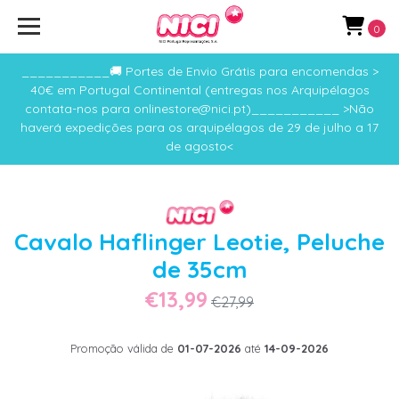
0
___________🚚 Portes de Envio Grátis para encomendas >
40€ em Portugal Continental (entregas nos Arquipélagos
contata-nos para onlinestore@nici.pt)___________ >Não
haverá expedições para os arquipélagos de 29 de julho a 17
de agosto<
Cavalo Haflinger Leotie, Peluche
de 35cm
€13,99
€27,99
Promoção válida de
01-07-2026
até
14-09-2026