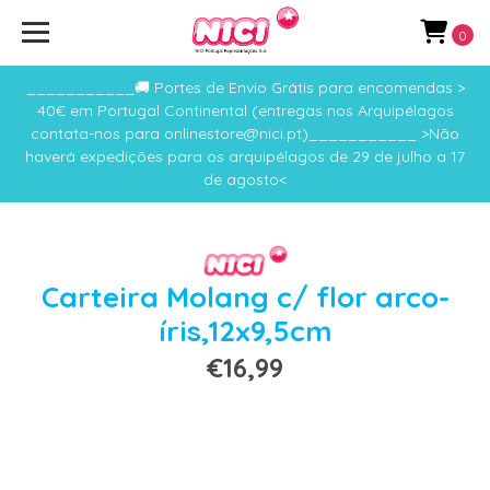
0
___________🚚 Portes de Envio Grátis para encomendas >
40€ em Portugal Continental (entregas nos Arquipélagos
contata-nos para onlinestore@nici.pt)___________ >Não
haverá expedições para os arquipélagos de 29 de julho a 17
de agosto<
Carteira Molang c/ flor arco-
íris,12x9,5cm
€16,99