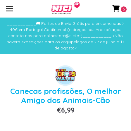
0
___________🚚 Portes de Envio Grátis para encomendas >
40€ em Portugal Continental (entregas nos Arquipélagos
contata-nos para onlinestore@nici.pt)___________ >Não
haverá expedições para os arquipélagos de 29 de julho a 17
de agosto<
Canecas profissões, O melhor
Amigo dos Animais-Cão
€6,99