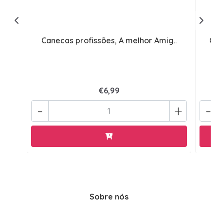
Canecas profissões, A melhor Amig..
Ca
€6,99
-
+
-
Sobre nós