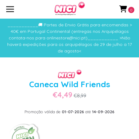
0
___________🚚 Portes de Envio Grátis para encomendas >
40€ em Portugal Continental (entregas nos Arquipélagos
contata-nos para onlinestore@nici.pt)___________ >Não
haverá expedições para os arquipélagos de 29 de julho a 17
de agosto<
Caneca Wild Friends
€4,49
€8,99
Promoção válida de
01-07-2026
até
14-09-2026