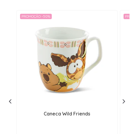
PROMOÇÃO -50%
PROM
Caneca Wild Friends