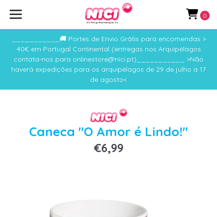
0
___________🚚 Portes de Envio Grátis para encomendas >
40€ em Portugal Continental (entregas nos Arquipélagos
contata-nos para onlinestore@nici.pt)___________ >Não
haverá expedições para os arquipélagos de 29 de julho a 17
de agosto<
Caneca "O Amor é Lindo!"
€6,99