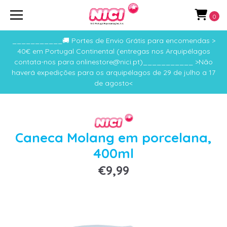
0
___________🚚 Portes de Envio Grátis para encomendas >
40€ em Portugal Continental (entregas nos Arquipélagos
contata-nos para onlinestore@nici.pt)___________ >Não
haverá expedições para os arquipélagos de 29 de julho a 17
de agosto<
Caneca Molang em porcelana,
400ml
€9,99