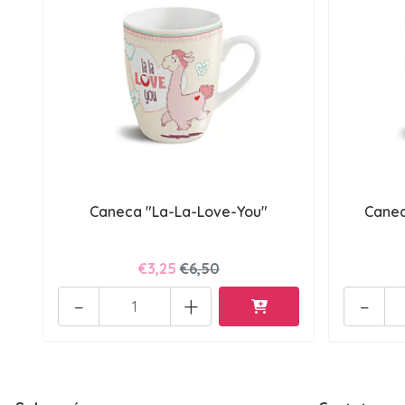
Caneca "La-La-Love-You"
Canec
€3,25
€6,50
-
+
-