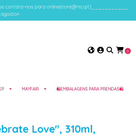
gos contata-nos para onlinestore@nici.pt)___________
e agosto<
0
EP
MAYFAIR
🛍️EMBALAGENS PARA PRENDAS🛍️
brate Love", 310ml,