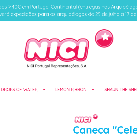
s > 40€ em Portugal Continental (entregas nos Arquipéla
erá expedições para os arquipélagos de 29 de julho a 17 d
E DROPS OF WATER
LEMON RIBBON
SHAUN THE SHE
Caneca "Cele