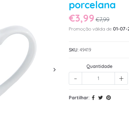
porcelana
€3,99
€7,99
Promoção válida de
01-07-
SKU:
49419
Quantidade
-
+
Partilhar: