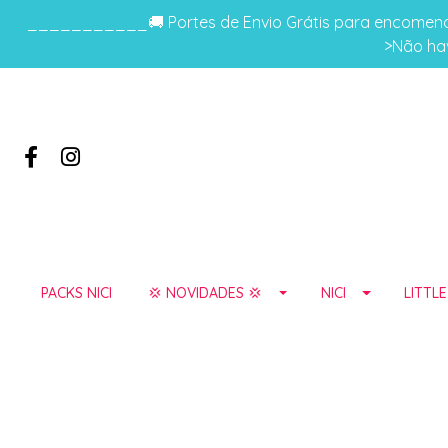
___________🚚 Portes de Envio Grátis para encomenda
>Não hav
PACKS NICI
💢 NOVIDADES 💢
NICI
LITTL