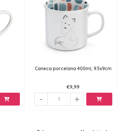
Caneca porcelana 400ml, 9.5x9cm
€9,99
-
+