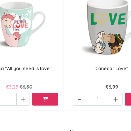
a "All you need is love"
Caneca "Love"
€3,25
€6,50
€6,99
+
-
+