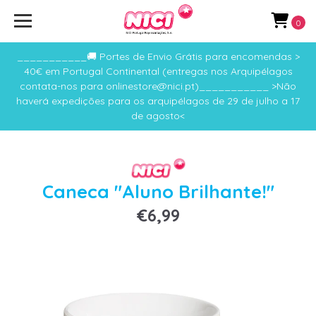
0
___________🚚 Portes de Envio Grátis para encomendas >
40€ em Portugal Continental (entregas nos Arquipélagos
contata-nos para onlinestore@nici.pt)___________ >Não
haverá expedições para os arquipélagos de 29 de julho a 17
de agosto<
Caneca "Aluno Brilhante!"
€6,99