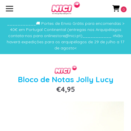
0
___________🚚 Portes de Envio Grátis para encomendas >
40€ em Portugal Continental (entregas nos Arquipélagos
contata-nos para onlinestore@nici.pt)___________ >Não
haverá expedições para os arquipélagos de 29 de julho a 17
de agosto<
Bloco de Notas Jolly Lucy
€4,95