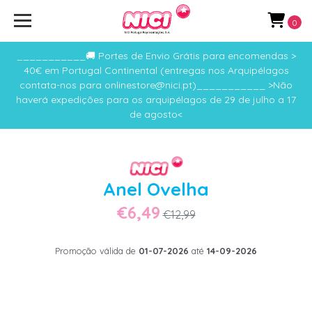
0
___________🚚 Portes de Envio Grátis para encomendas >
40€ em Portugal Continental (entregas nos Arquipélagos
contata-nos para onlinestore@nici.pt)___________ >Não
haverá expedições para os arquipélagos de 29 de julho a 17
de agosto<
Anel Ovelha
€6,49
€12,99
Promoção válida de
01-07-2026
até
14-09-2026