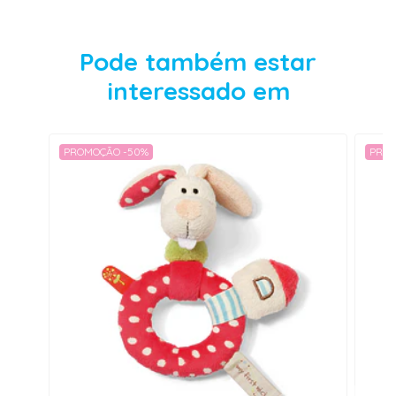
Pode também estar
interessado em
PROMOÇÃO -50%
PROM