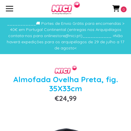
0
___________🚚 Portes de Envio Grátis para encomendas >
40€ em Portugal Continental (entregas nos Arquipélagos
contata-nos para onlinestore@nici.pt)___________ >Não
haverá expedições para os arquipélagos de 29 de julho a 17
de agosto<
Almofada Ovelha Preta, fig.
35X33cm
€24,99