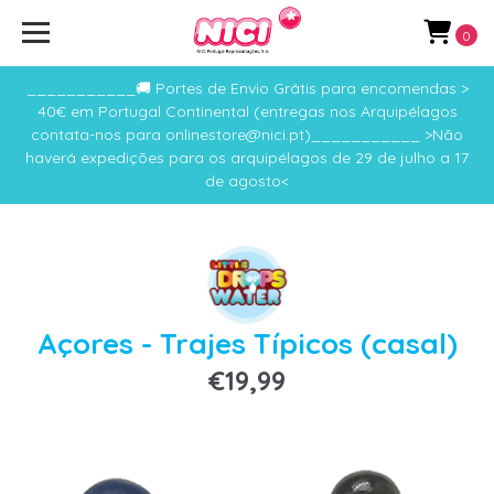
0
___________🚚 Portes de Envio Grátis para encomendas >
40€ em Portugal Continental (entregas nos Arquipélagos
contata-nos para onlinestore@nici.pt)___________ >Não
haverá expedições para os arquipélagos de 29 de julho a 17
de agosto<
Açores - Trajes Típicos (casal)
€19,99