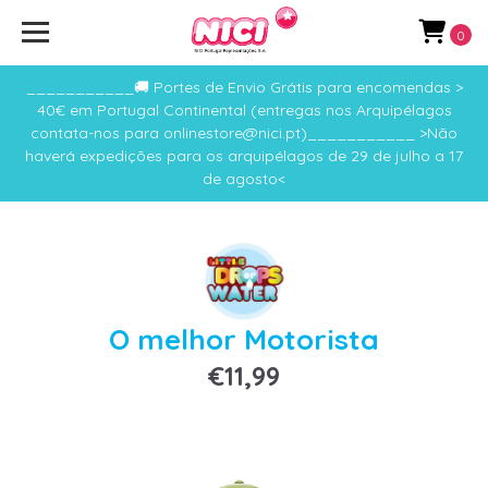
0
___________🚚 Portes de Envio Grátis para encomendas >
40€ em Portugal Continental (entregas nos Arquipélagos
contata-nos para onlinestore@nici.pt)___________ >Não
haverá expedições para os arquipélagos de 29 de julho a 17
de agosto<
O melhor Motorista
€11,99