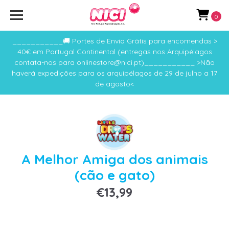
0
___________🚚 Portes de Envio Grátis para encomendas >
40€ em Portugal Continental (entregas nos Arquipélagos
contata-nos para onlinestore@nici.pt)___________ >Não
haverá expedições para os arquipélagos de 29 de julho a 17
de agosto<
A Melhor Amiga dos animais
(cão e gato)
€13,99